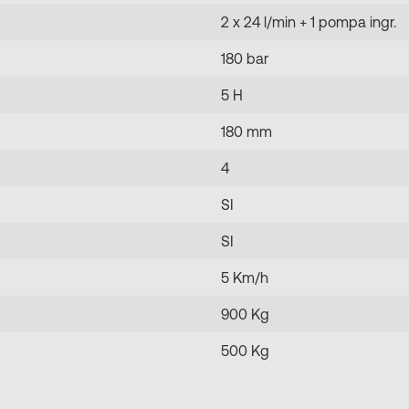
2 x 24 l/min + 1 pompa ingr.
180 bar
5 H
180 mm
4
SI
SI
5 Km/h
900 Kg
500 Kg