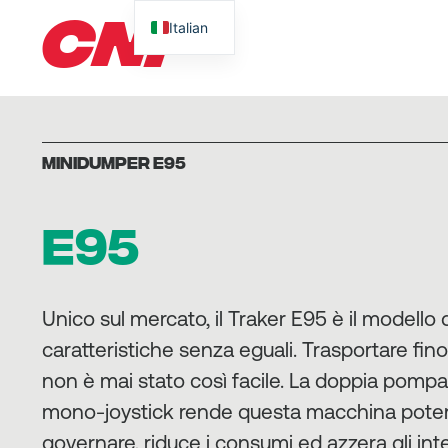
CNF
Italian
MINIDUMPER E95
E95
Unico sul mercato, il Traker E95 è il modello 
caratteristiche senza eguali. Trasportare fin
non è mai stato così facile. La doppia pompa
mono-joystick rende questa macchina poten
governare, riduce i consumi ed azzera gli inte