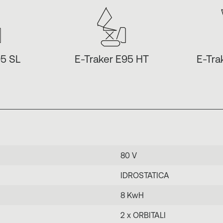
95 SL
E-Traker E95 HT
E-Tra
80 V
IDROSTATICA
8 KwH
2 x ORBITALI