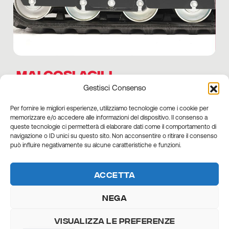
Mai cosi agili
Gestisci Consenso
I minidumper di CNF reggono anche alle
Per fornire le migliori esperienze, utilizziamo tecnologie come i cookie per
memorizzare e/o accedere alle informazioni del dispositivo. Il consenso a
pendenze più estreme, raggiungendo i
queste tecnologie ci permetterà di elaborare dati come il comportamento di
navigazione o ID unici su questo sito. Non acconsentire o ritirare il consenso
20° sulla pendenza frontale e 10° su
può influire negativamente su alcune caratteristiche e funzioni.
quella laterale.
Accetta
Nega
Visualizza le preferenze