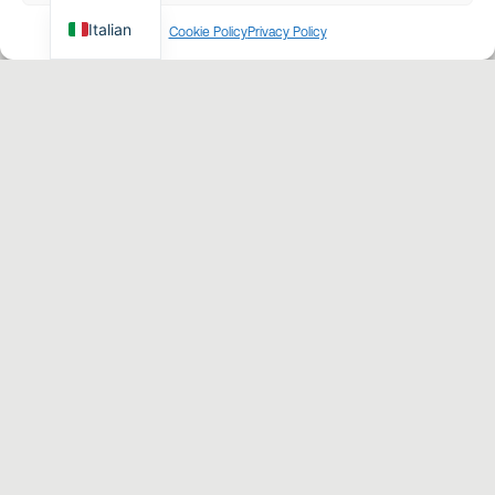
Italian
Cookie Policy
Privacy Policy
VELOCI E FACILI DA GUIDARE
I minidumper garantiscono una o due
velocità fino a 6 km/h e un ottimo
controllo grazie alla doppia leva o al
mono–joystick.