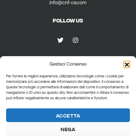
info@cnf-ce.com
FOLLOW US
Gestisci Consenso
PRIVACY
Per fornire le migliori esperienze, utilizziamo tecnologie come i cookie per
memorizzare e/o accedere alle informazioni del dispositivo. Il consenso a
Privacy policy
queste tecnologie ci permetterà di elaborare dati come il comportamento di
Cookie policy
navigazione o ID unici su questo sito. Non acconsentire o ritirare il consenso
General terms
può influire negativamente su alcune caratteristiche e funzioni.
Accetta
Nega