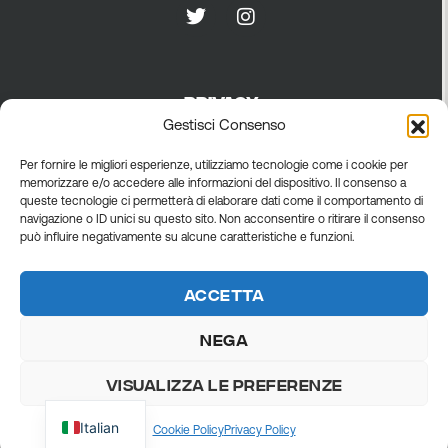
PRIVACY
Gestisci Consenso
Privacy policy
Per fornire le migliori esperienze, utilizziamo tecnologie come i cookie per
Cookie policy
memorizzare e/o accedere alle informazioni del dispositivo. Il consenso a
queste tecnologie ci permetterà di elaborare dati come il comportamento di
General terms
navigazione o ID unici su questo sito. Non acconsentire o ritirare il consenso
può influire negativamente su alcune caratteristiche e funzioni.
Accetta
Nega
Visualizza le preferenze
Copyright © 2026 C&F SRL | Viale Finlandia 8, Z.I. – 73100 Lecce (IT) – VAT
03619660750 | Credits: Fotografie Gianni Mazzotta – Design Marco Spinelli
Studio
Italian
Cookie Policy
Privacy Policy