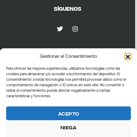
Síguenos
Privacidad
Gestionar el Consentimiento
Para ofrecer las mejores experiencias, utilizamos tecnologías como las
Política de privacidad
cookies para almacenar y/o acceder a la información del dispositivo. El
Política de cookies
consentimiento a estas tecnologías nos permitirá procesar datos como el
comportamiento de navegación o ID únicos en este sitio. No consentir o
Términos generales
retirar el consentimiento puede afectar negativamente a ciertas
características y funciones.
Acepto
Niega