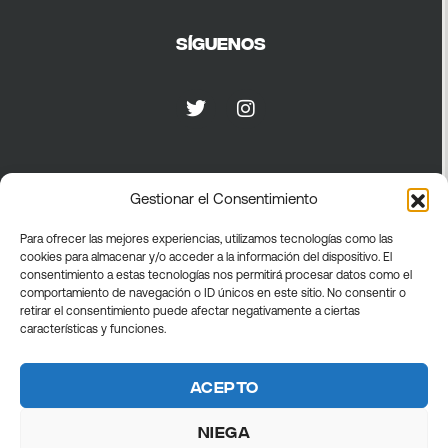
Síguenos
Privacidad
Gestionar el Consentimiento
Para ofrecer las mejores experiencias, utilizamos tecnologías como las
Política de privacidad
cookies para almacenar y/o acceder a la información del dispositivo. El
Política de cookies
consentimiento a estas tecnologías nos permitirá procesar datos como el
comportamiento de navegación o ID únicos en este sitio. No consentir o
Términos generales
retirar el consentimiento puede afectar negativamente a ciertas
características y funciones.
Acepto
Niega