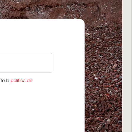
pto la
política de