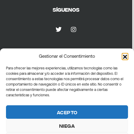
Síguenos
Privacidad
Gestionar el Consentimiento
Para ofrecer las mejores experiencias, utilizamos tecnologías como las
Política de privacidad
cookies para almacenar y/o acceder a la información del dispositivo. El
Política de cookies
consentimiento a estas tecnologías nos permitirá procesar datos como el
comportamiento de navegación o ID únicos en este sitio. No consentir o
Términos generales
retirar el consentimiento puede afectar negativamente a ciertas
características y funciones.
Acepto
Niega